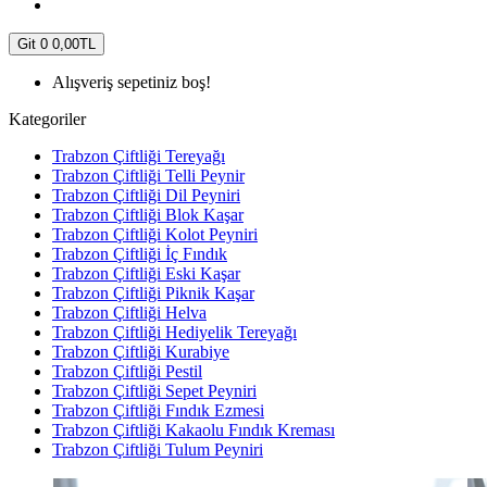
Git
0
0,00TL
Alışveriş sepetiniz boş!
Kategoriler
Trabzon Çiftliği Tereyağı
Trabzon Çiftliği Telli Peynir
Trabzon Çiftliği Dil Peyniri
Trabzon Çiftliği Blok Kaşar
Trabzon Çiftliği Kolot Peyniri
Trabzon Çiftliği İç Fındık
Trabzon Çiftliği Eski Kaşar
Trabzon Çiftliği Piknik Kaşar
Trabzon Çiftliği Helva
Trabzon Çiftliği Hediyelik Tereyağı
Trabzon Çiftliği Kurabiye
Trabzon Çiftliği Pestil
Trabzon Çiftliği Sepet Peyniri
Trabzon Çiftliği Fındık Ezmesi
Trabzon Çiftliği Kakaolu Fındık Kreması
Trabzon Çiftliği Tulum Peyniri