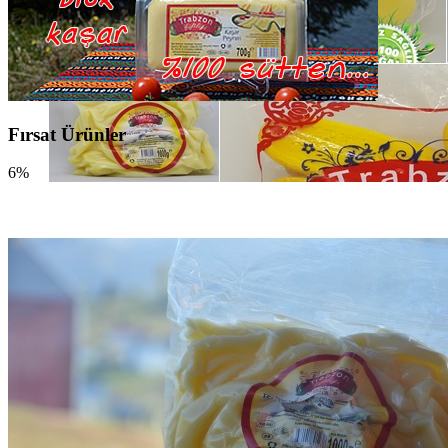
Fırsat Ürünler
6%
3750 tl üzeri alışverişlerde...
TÜM ÜRÜNLERDE
KARGO ÜCRETSİZ
SATIN AL