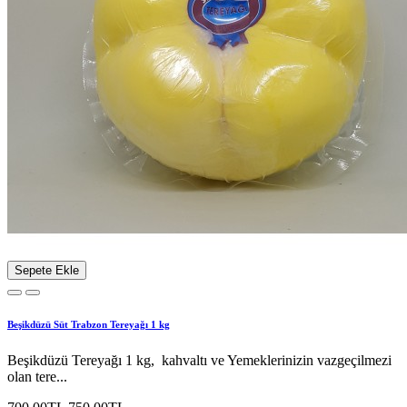
Sepete Ekle
Beşikdüzü Süt Trabzon Tereyağı 1 kg
Beşikdüzü Tereyağı 1 kg, kahvaltı ve Yemeklerinizin vazgeçilmezi
olan tere...