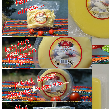
3750 tl üzeri alışverişlerde...
TÜM ÜRÜNLERDE
KARGO ÜCRETSİZ
SATIN AL
Özel Kutusunda...
Size Özel Lezzetler İçin...
Hediyelik Tereyağı
Detaylı İncele