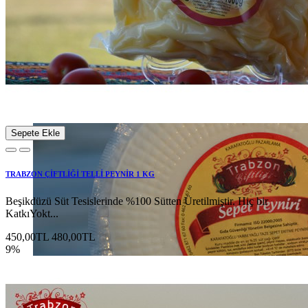
Doğal ve Katkısız...
Sofralarınıza Özel...
Trabzon Telli Kaşar
Detaylı İncele
Sepete Ekle
TRABZON ÇİFTLİĞİ TELLİ PEYNİR 1 KG
Beşikdüzü Süt Tesislerinde %100 Sütten Üretilmiştir. Hiç bir
KatkıYokt...
450,00TL
480,00TL
9%