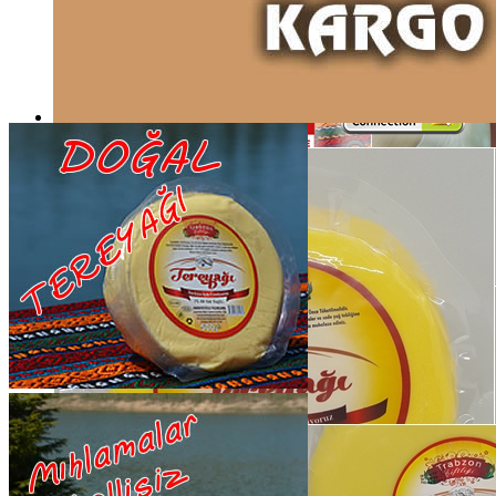
SATIN AL
Tüm Ürünlerimizde,
KREDİ KARTI İLE ÖDEME İMKANI
Trabzon Lezzetleri
Detaylı İncele