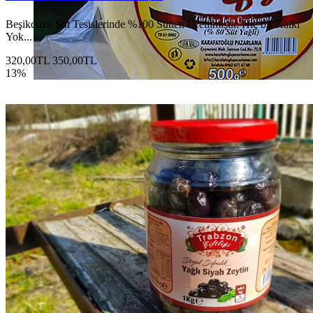
Beşikdüzü Süt Tesislerinde %100 Sütten Üretilmiştir. Hiç bir Katkı
Yok...
320,00TL
350,00TL
13%
Lezzet ve Kalite...
Sofralarınıza Özel...
Trabzon Tereyağı
Detaylı İncele