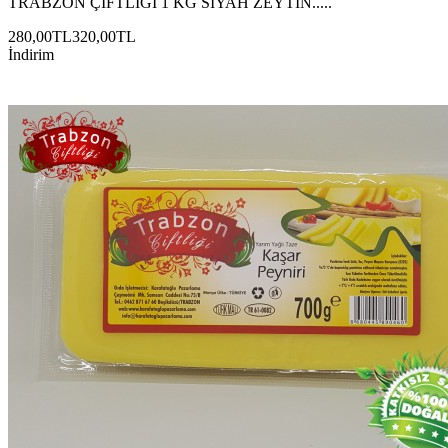
TRABZON ÇİFTLİĞİ 1 KG SİYAH ZEYTİN.....
280,00TL
320,00TL
İndirim