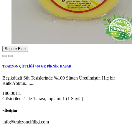
Sepete Ekle
TRABZON ÇİFTLİĞİ 400 GR PİKNİK KAŞAR
Beşikdüzü Süt Tesislerinde %100 Sütten Üretilmiştir. Hiç bir
KatkıYoktur........
180,00TL
Gösterilen: 1 ile 1 arası, toplam: 1 (1 Sayfa)
+
İletişim
info@trabzonciftligi.com