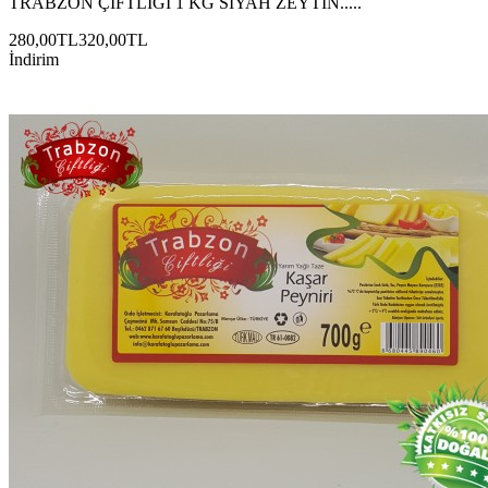
TRABZON ÇİFTLİĞİ 1 KG SİYAH ZEYTİN.....
280,00TL
320,00TL
İndirim