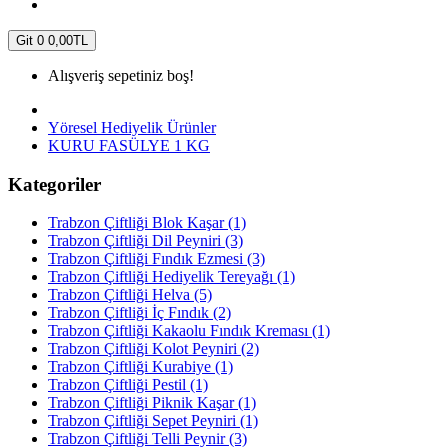
Git
0
0,00TL
Alışveriş sepetiniz boş!
Yöresel Hediyelik Ürünler
KURU FASÜLYE 1 KG
Kategoriler
Trabzon Çiftliği Blok Kaşar (1)
Trabzon Çiftliği Dil Peyniri (3)
Trabzon Çiftliği Fındık Ezmesi (3)
Trabzon Çiftliği Hediyelik Tereyağı (1)
Trabzon Çiftliği Helva (5)
Trabzon Çiftliği İç Fındık (2)
Trabzon Çiftliği Kakaolu Fındık Kreması (1)
Trabzon Çiftliği Kolot Peyniri (2)
Trabzon Çiftliği Kurabiye (1)
Trabzon Çiftliği Pestil (1)
Trabzon Çiftliği Piknik Kaşar (1)
Trabzon Çiftliği Sepet Peyniri (1)
Trabzon Çiftliği Telli Peynir (3)