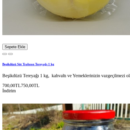
Sepete Ekle
Beşikdüzü Süt Trabzon Tereyağı 1 kg
Beşikdüzü Tereyağı 1 kg, kahvaltı ve Yemeklerinizin vazgeçilmezi olan
700,00TL
750,00TL
İndirim