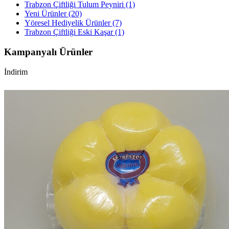
Trabzon Çiftliği Tulum Peyniri (1)
Yeni Ürünler (20)
Yöresel Hediyelik Ürünler (7)
Trabzon Çiftliği Eski Kaşar (1)
Kampanyalı Ürünler
İndirim