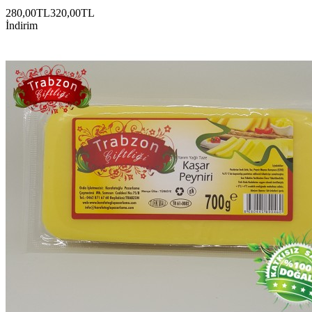
280,00TL
320,00TL
İndirim