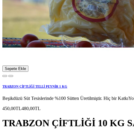
Sepete Ekle
TRABZON ÇİFTLİĞİ TELLİ PEYNİR 1 KG
Beşikdüzü Süt Tesislerinde %100 Sütten Üretilmiştir. Hiç bir KatkıYoktu
450,00TL
480,00TL
TRABZON ÇİFTLİĞİ 10 KG 