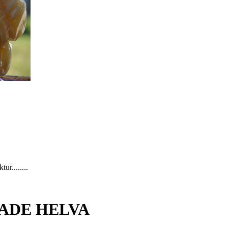
r........
SADE HELVA