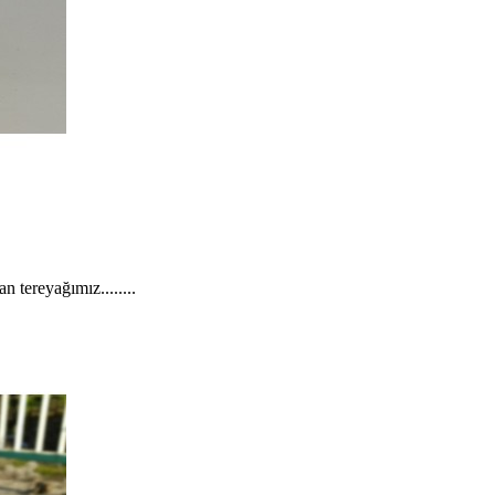
 tereyağımız........