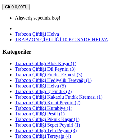
Git
0
0,00TL
Alışveriş sepetiniz boş!
Trabzon Çiftliği Helva
TRABZON ÇİFTLİĞİ 10 KG SADE HELVA
Kategoriler
Trabzon Çiftliği Blok Kaşar (1)
Trabzon Çiftliği Dil Peyniri (3)
Trabzon Çiftliği Fındık Ezmesi (3)
Trabzon Çiftliği Hediyelik Tereyağı (1)
Trabzon Çiftliği Helva (5)
Trabzon Çiftliği İç Fındık (2)
Trabzon Çiftliği Kakaolu Fındık Kreması (1)
Trabzon Çiftliği Kolot Peyniri (2)
Trabzon Çiftliği Kurabiye (1)
Trabzon Çiftliği Pestil (1)
Trabzon Çiftliği Piknik Kaşar (1)
Trabzon Çiftliği Sepet Peyniri (1)
Trabzon Çiftliği Telli Peynir (3)
Trabzon Çiftliği Tereyağı (4)