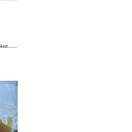
ur........