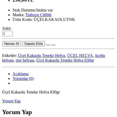
Stok Durumu:Stokta var
Marka:
Trabzon Çiftliği
Ürün Kodu: ÜÇELKAKAOLUTNK
Adet:
Sepete Ekle
Etiketler:
Üçel Kakaolu Teneke Helva
,
ÜÇEL HELVA
,
üçelin
helvası
,
rize helvası
,
Üçel Kakaolu Teneke Helva 830gr
Açıklama
Yorumlar (0)
Üçel Kakaolu Teneke Helva 830gr
Yorum Yap
Yorum Yap