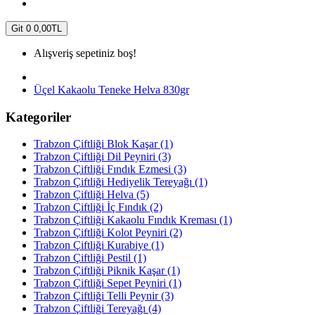
Git
0
0,00TL
Alışveriş sepetiniz boş!
Üçel Kakaolu Teneke Helva 830gr
Kategoriler
Trabzon Çiftliği Blok Kaşar (1)
Trabzon Çiftliği Dil Peyniri (3)
Trabzon Çiftliği Fındık Ezmesi (3)
Trabzon Çiftliği Hediyelik Tereyağı (1)
Trabzon Çiftliği Helva (5)
Trabzon Çiftliği İç Fındık (2)
Trabzon Çiftliği Kakaolu Fındık Kreması (1)
Trabzon Çiftliği Kolot Peyniri (2)
Trabzon Çiftliği Kurabiye (1)
Trabzon Çiftliği Pestil (1)
Trabzon Çiftliği Piknik Kaşar (1)
Trabzon Çiftliği Sepet Peyniri (1)
Trabzon Çiftliği Telli Peynir (3)
Trabzon Çiftliği Tereyağı (4)