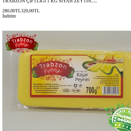
TRABZON ÇİFTLİĞİ 1 KG SİYAH ZEYTİN.....
280,00TL
320,00TL
İndirim