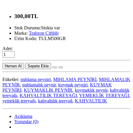
300,00TL
Stok Durumu:Stokta var
Marka:
Trabzon Çiftliği
Ürün Kodu: TULM500GR
Adet:
Sepete Ekle
Etiketler:
mıhlama peyniri
,
MIHLAMA PEYNİRİ
,
MIHLAMALIK
PEYNİR
,
mıhlamalık peynir
,
kuymak peyniri
,
KUYMAK
PEYNİRİ
,
KUYMAKLIK PEYNİR
,
kuymaklık peynir
,
kahvaltılık
tereyağı
,
KAHVALTILIK TEREYAĞI
,
YEMEKLİK TEREYAĞI
,
yemeklik tereyağı
,
kahvaltılık tereyağ
,
KAHVALTILIK
Açıklama
Yorumlar (0)