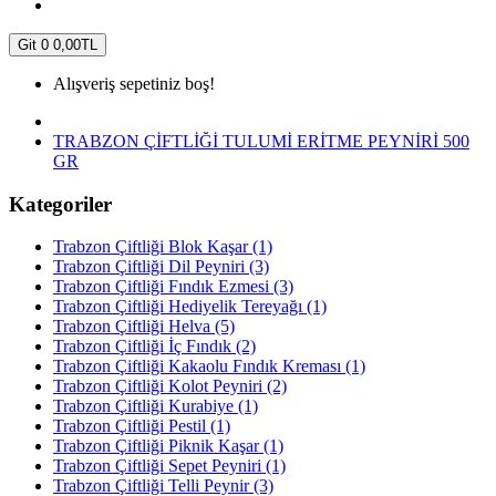
Git
0
0,00TL
Alışveriş sepetiniz boş!
TRABZON ÇİFTLİĞİ TULUMİ ERİTME PEYNİRİ 500
GR
Kategoriler
Trabzon Çiftliği Blok Kaşar (1)
Trabzon Çiftliği Dil Peyniri (3)
Trabzon Çiftliği Fındık Ezmesi (3)
Trabzon Çiftliği Hediyelik Tereyağı (1)
Trabzon Çiftliği Helva (5)
Trabzon Çiftliği İç Fındık (2)
Trabzon Çiftliği Kakaolu Fındık Kreması (1)
Trabzon Çiftliği Kolot Peyniri (2)
Trabzon Çiftliği Kurabiye (1)
Trabzon Çiftliği Pestil (1)
Trabzon Çiftliği Piknik Kaşar (1)
Trabzon Çiftliği Sepet Peyniri (1)
Trabzon Çiftliği Telli Peynir (3)